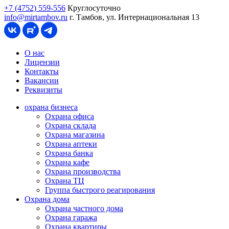
+7 (4752) 559-556
Круглосуточно
info@mirtambov.ru
г. Тамбов, ул. Интернациональная 13
О нас
Лицензии
Контакты
Вакансии
Реквизиты
охрана бизнеса
Охрана офиса
Охрана склада
Охрана магазина
Охрана аптеки
Охрана банка
Охрана кафе
Охрана производства
Охрана ТЦ
Группа быстрого реагирования
Охрана дома
Охрана частного дома
Охрана гаража
Охрана квартиры