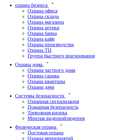
охрана бизнеса
Охрана офиса
Охрана склада
Охрана магазина
Охрана аптеки
Охрана банка
Охрана кафе
Охрана производства
Охрана ТЦ
Группа быстрого реагирования
Охрана дома
Охрана частного дома
Охрана гаража
Охрана квартиры
Охрана дачи
Системы безопасности
Охранная сигнализация
Пожарная безопасность
Тревожная кнопка
Монтаж видеонаблюдения
Физическая охрана
Постовая охрана
Охрана мероприятий