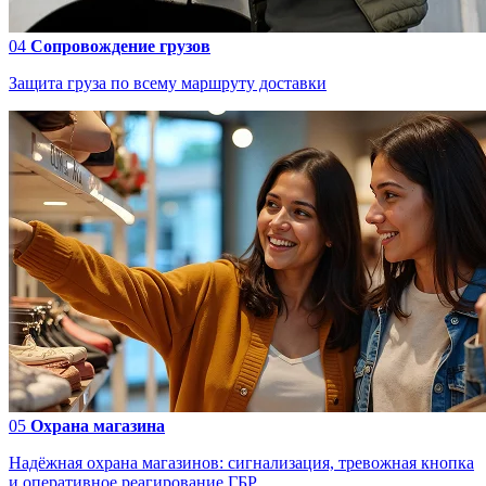
04
Сопровождение грузов
Защита груза по всему маршруту доставки
05
Охрана магазина
Надёжная охрана магазинов: сигнализация, тревожная кнопка
и оперативное реагирование ГБР