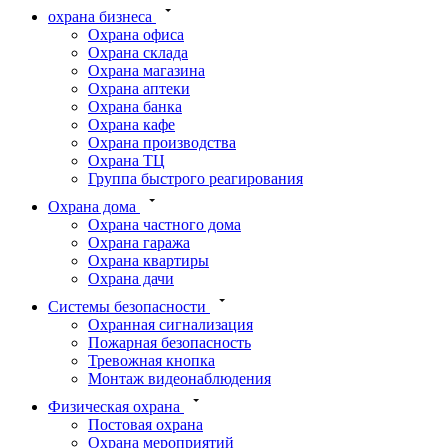
охрана бизнеса
Охрана офиса
Охрана склада
Охрана магазина
Охрана аптеки
Охрана банка
Охрана кафе
Охрана производства
Охрана ТЦ
Группа быстрого реагирования
Охрана дома
Охрана частного дома
Охрана гаража
Охрана квартиры
Охрана дачи
Системы безопасности
Охранная сигнализация
Пожарная безопасность
Тревожная кнопка
Монтаж видеонаблюдения
Физическая охрана
Постовая охрана
Охрана мероприятий