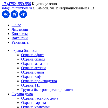
+7 (4752) 559-556
Круглосуточно
info@mirtambov.ru
г. Тамбов, ул. Интернациональная 13
О нас
Лицензии
Контакты
Вакансии
Реквизиты
охрана бизнеса
Охрана офиса
Охрана склада
Охрана магазина
Охрана аптеки
Охрана банка
Охрана кафе
Охрана производства
Охрана ТЦ
Группа быстрого реагирования
Охрана дома
Охрана частного дома
Охрана гаража
Охрана квартиры